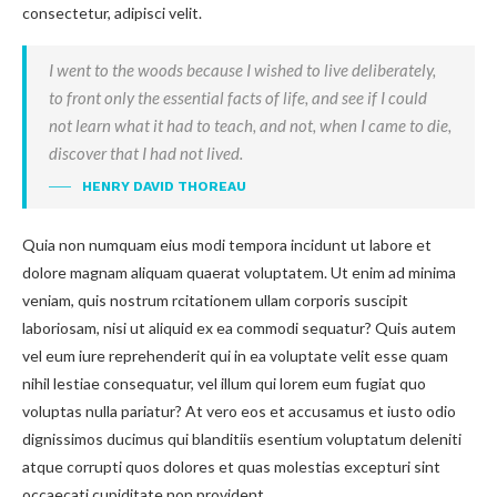
consectetur, adipisci velit.
I went to the woods because I wished to live deliberately,
to front only the essential facts of life, and see if I could
not learn what it had to teach, and not, when I came to die,
discover that I had not lived.
HENRY DAVID THOREAU
Quia non numquam eius modi tempora incidunt ut labore et
dolore magnam aliquam quaerat voluptatem. Ut enim ad minima
veniam, quis nostrum rcitationem ullam corporis suscipit
laboriosam, nisi ut aliquid ex ea commodi sequatur? Quis autem
vel eum iure reprehenderit qui in ea voluptate velit esse quam
nihil lestiae consequatur, vel illum qui lorem eum fugiat quo
voluptas nulla pariatur? At vero eos et accusamus et iusto odio
dignissimos ducimus qui blanditiis esentium voluptatum deleniti
atque corrupti quos dolores et quas molestias excepturi sint
occaecati cupiditate non provident.